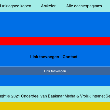
Linktegoed kopen
Artikelen
Alle dochterpagina's
Link toevoegen
Contact
Link toevoegen
ight © 2021 Onderdeel van
BaakmanMedia
&
Vrolijk Internet S