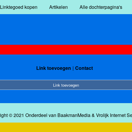
Linktegoed kopen
Artikelen
Alle dochterpagina's
Link toevoegen
Contact
Link toevoegen
ight © 2021 Onderdeel van
BaakmanMedia
&
Vrolijk Internet S